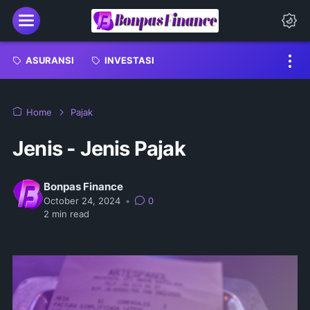
Menu
Da
ASURANSI
INVESTASI
Home
Pajak
Jenis - Jenis Pajak
Bonpas Finance
October 24, 2024
•
0
2
min read