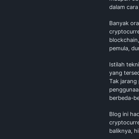
dalam cara
Banyak oran
cryptocurr
blockchain
pemula, du
Istilah tekn
yang terse
Tak jarang
penggunaan
berbeda-b
Blog ini h
cryptocurre
baliknya, 