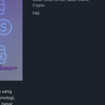
Crypto
FAQ
a uang
knologi,
 besar