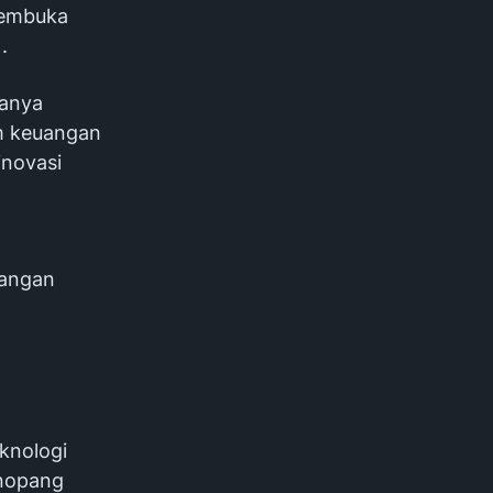
membuka
.
hanya
em keuangan
inovasi
uangan
knologi
enopang