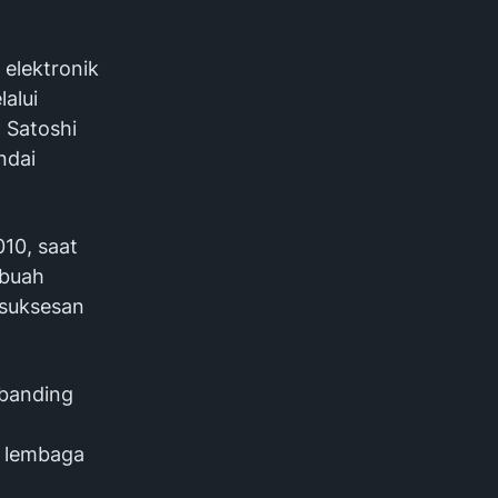
elektronik
alui
 Satoshi
ndai
10, saat
ebuah
esuksesan
ibanding
k lembaga