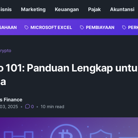
isnis
Marketing
Keuangan
Pajak
Akuntansi
SAHAAN
MICROSOFT EXCEL
PEMBIAYAAN
PER
rypto
o 101: Panduan Lengkap untu
la
s Finance
 03, 2025
•
0
•
10
min read