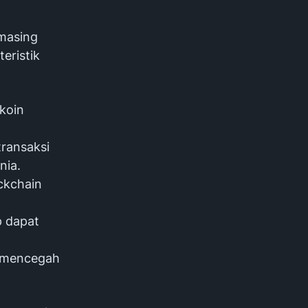
-masing
eristik
 koin
transaksi
nia.
ockchain
p dapat
k mencegah