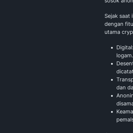
sosok ano
Sejak saat 
dengan fit
utama crypt
Digita
logam
Desent
dicata
Transp
dan da
Anonim
disama
Keama
pemals