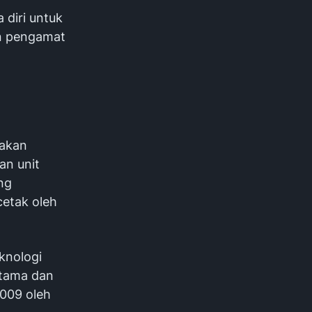
 diri untuk
un pengamat
nakan
an unit
ng
cetak oleh
eknologi
rtama dan
2009 oleh