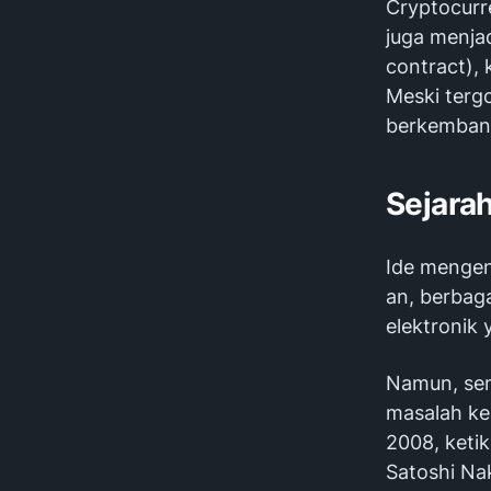
Cryptocurr
juga menjad
contract), 
Meski terg
berkembang
Sejara
Ide mengen
an, berbag
elektronik 
Namun, sem
masalah ke
2008, keti
Satoshi Na