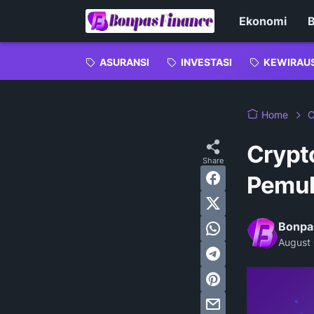
Ekonomi
B
ASURANSI
INVESTASI
KEWIRAU
Home
C
Crypt
Pemu
Bonpa
August