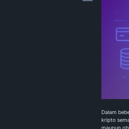
Dalam bebe
kripto sema
maupun obr