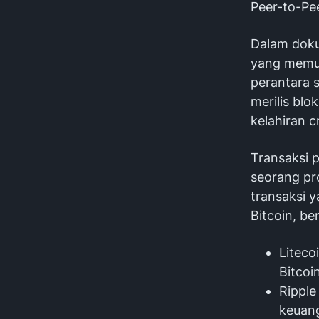
Peer-to-Pe
Dalam doku
yang memun
perantara 
merilis blo
kelahiran c
Transaksi 
seorang pr
transaksi y
Bitcoin, b
Liteco
Bitcoin
Ripple
keuan