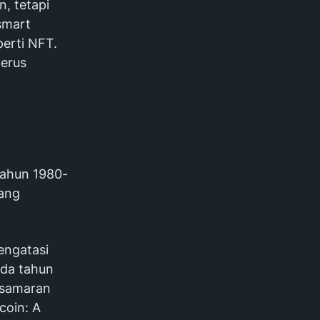
, tetapi
(smart
perti NFT.
terus
tahun 1980-
uang
engatasi
ada tahun
 samaran
coin: A