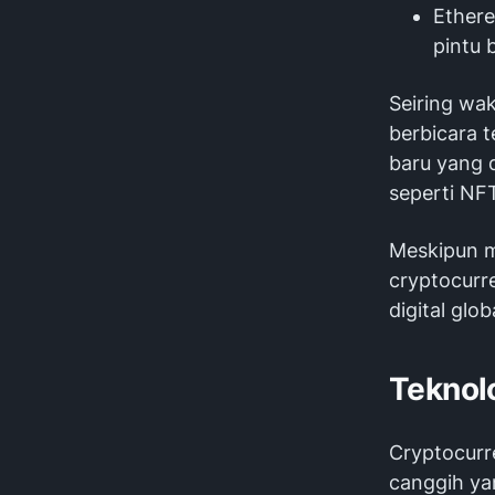
Ether
pintu 
Seiring wak
berbicara t
baru yang d
seperti NF
Meskipun m
cryptocurr
digital glo
Teknolo
Cryptocurr
canggih ya