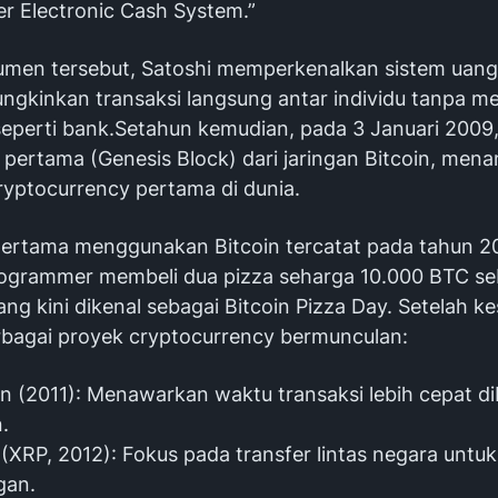
er Electronic Cash System.”
men tersebut, Satoshi memperkenalkan sistem uang 
gkinkan transaksi langsung antar individu tanpa mel
seperti bank.Setahun kemudian, pada 3 Januari 2009,
k pertama (Genesis Block) dari jaringan Bitcoin, mena
ryptocurrency pertama di dunia.
pertama menggunakan Bitcoin tercatat pada tahun 20
ogrammer membeli dua pizza seharga 10.000 BTC s
ang kini dikenal sebagai Bitcoin Pizza Day. Setelah k
erbagai proyek cryptocurrency bermunculan:
in (2011): Menawarkan waktu transaksi lebih cepat d
.
 (XRP, 2012): Fokus pada transfer lintas negara untu
gan.