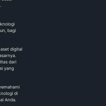
.
eknologi
un, bagi
aset digital
asarnya.
tas dari
si yang
 memahami
knologi di
al Anda.