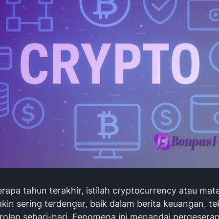
rapa tahun terakhir, istilah cryptocurrency atau mat
kin sering terdengar, baik dalam berita keuangan, te
olan sehari-hari. Fenomena ini menandai pergeseran