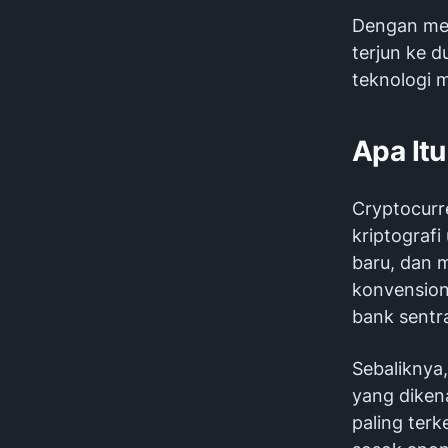
Dengan mem
terjun ke 
teknologi 
Apa It
Cryptocurr
kriptograf
baru, dan 
konvensiona
bank sentra
Sebaliknya,
yang diken
paling terk