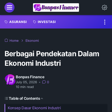
Menu
Da
ASURANSI
INVESTASI
Home
Ekonomi
Berbagai Pendekatan Dalam
Ekonomi Industri
Bonpas Finance
July 05, 2026
•
0
10
min read
Table of Contents
Konsep Dasar Ekonomi Industri