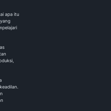
i apa itu
 yang
pelajari
as
tan
oduksi,
a
eadilan.
un
an