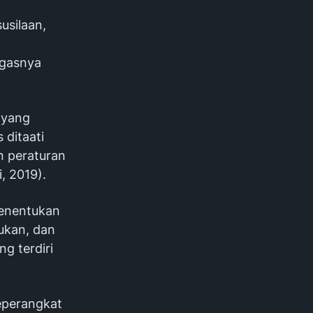
usilaan,
ugasnya
 yang
 ditaati
n peraturan
, 2019).
menentukan
kukan, dan
g terdiri
seperangkat