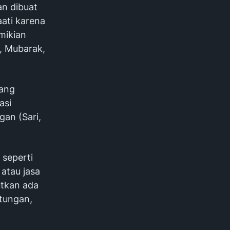
an dibuat
ati karena
mikian
i, Mubarak,
yang
asi
an (Sari,
 seperti
atau jasa
utkan ada
ntungan,