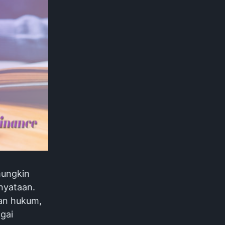
mungkin
nyataan.
ian hukum,
agai