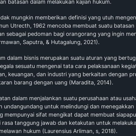
n batasan dalam melakukan kajian hukum.
idak mungkin memberikan definisi yang utuh mengena
mun Utrecth, 1962 mencoba membuat suatu batasan
n sebagai pedoman bagi orangorang yang ingin mem
mawan, Saputra, & Hutagalung, 2021).
m dalam bisnis merupakan suatu aturan yang bertug
egala sesuatu mengenai tata cara pelaksanaan kegia
n, keuangan, dan industri yang berkaitan dengan pr
ukaran barang dengan uang (Maradita, 2014).
iatan dalam menjalankan suatu perusahaan atau usah
 undangundang untuk melindungi dan menegakkan k
 mempunyai sifat mengikat dapat membuat siapap
rasa tanggung jawab dan ketakutan untuk melakuk
melawan hukum (Laurensius Arliman, s, 2018).