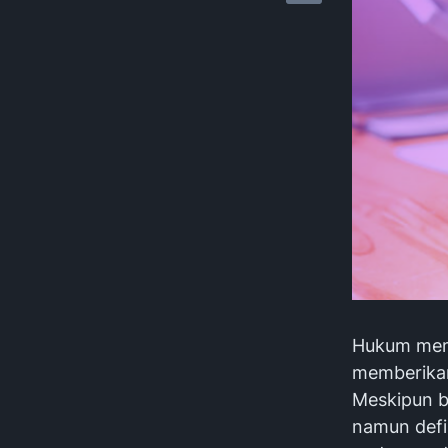
Hukum memp
memberikan
Meskipun b
namun defin