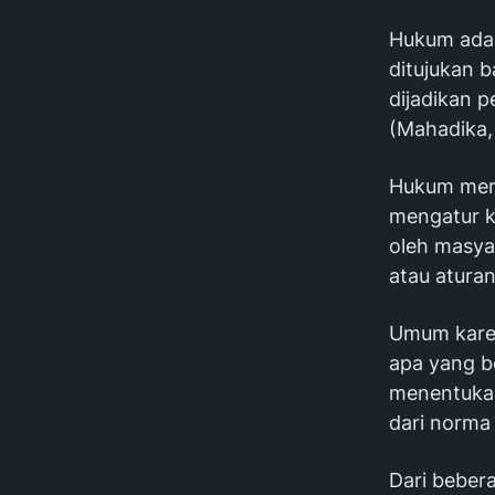
Hukum adal
ditujukan 
dijadikan 
(Mahadika,
Hukum meru
mengatur ke
oleh masya
atau atura
Umum karen
apa yang bo
menentukan
dari norma
Dari bebera