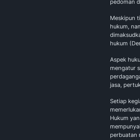
pedoman da
Meskipun t
hukum, na
dimaksudka
hukum (Der
Aspek huku
mengatur s
perdaganga
jasa, pert
Setiap keg
memerlukan
Hukum yang
mempunyai 
perbuatan 