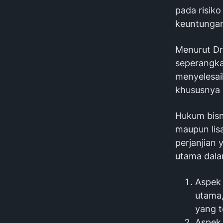
pada risik
keuntungan 
Menurut Dr
seperangka
menyelesai
khususnya 
Hukum bisni
maupun lis
perjanjian 
utama dala
Aspek 
utama
yang t
Aspek 