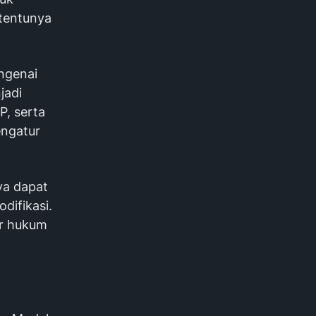
tentunya
ngenai
jadi
, serta
engatur
ya dapat
difikasi.
r hukum