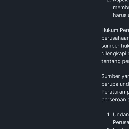
membua
harus 
Hukum Peru
perusahaan
sumber huk
dilengkapi
tentang pe
Sumber yan
berupa und
Peraturan
perseroan a
Undan
Perus