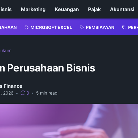
isnis
Marketing
Keuangan
Pajak
Akuntansi
SAHAAN
MICROSOFT EXCEL
PEMBIAYAAN
PER
Hukum
 Perusahaan Bisnis
s Finance
6, 2026
•
0
•
5
min read