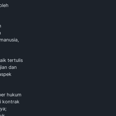
oleh
h
n
 manusia,
ik tertulis
jian dan
 aspek
mber hukum
i kontrak
ya;
tuk