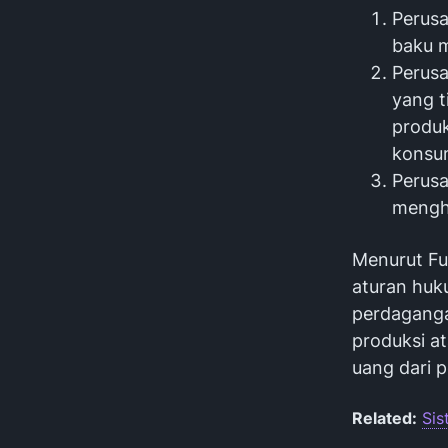
Perus
baku m
Perusa
yang t
produk
konsum
Perusa
mengha
Menurut Fu
aturan huk
perdaganga
produksi a
uang dari 
Related:
Sis