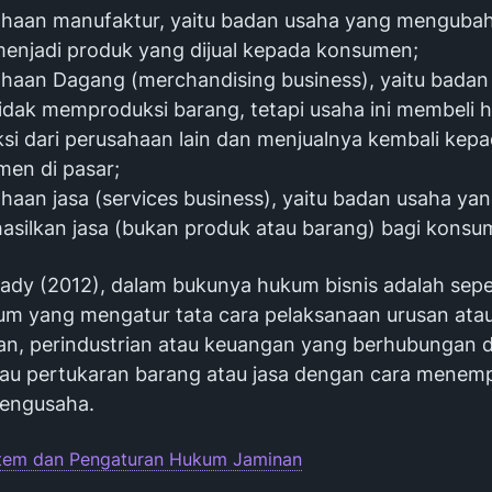
ahaan manufaktur, yaitu badan usaha yang menguba
enjadi produk yang dijual kepada konsumen;
haan Dagang (merchandising business), yaitu badan
idak memproduksi barang, tetapi usaha ini membeli h
si dari perusahaan lain dan menjualnya kembali kep
en di pasar;
haan jasa (services business), yaitu badan usaha ya
silkan jasa (bukan produk atau barang) bagi konsu
ady (2012), dalam bukunya hukum bisnis adalah sep
um yang mengatur tata cara pelaksanaan urusan atau
n, perindustrian atau keuangan yang berhubungan 
tau pertukaran barang atau jasa dengan cara menem
pengusaha.
tem dan Pengaturan Hukum Jaminan