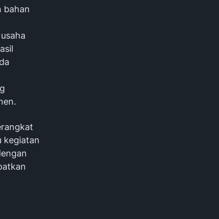
h bahan
 usaha
asil
ada
ng
men.
erangkat
 kegiatan
dengan
patkan