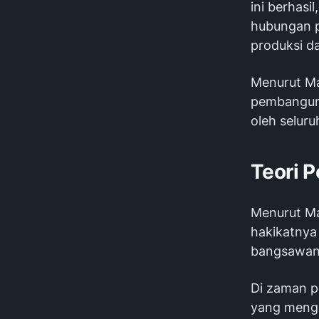
ini berhasi
hubungan p
produksi d
Menurut Ma
pembanguna
oleh seluru
Teori 
Menurut Ma
hakikatnya
bangsawan 
Di zaman p
yang mengg