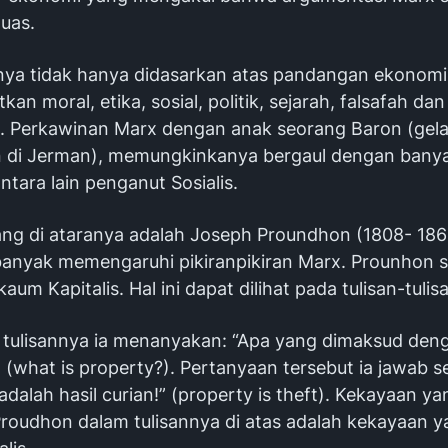
luas.
inya tidak hanya didasarkan atas pandangan ekonomi s
kan moral, etika, sosial, politik, sejarah, falsafah dan
. Perkawinan Marx dengan anak seorang Baron (gel
 di Jerman), memungkinkanya bergaul dengan bany
ntara lain penganut Sosialis.
ang di ataranya adalah Joseph Proundhon (1808- 186
anyak memengaruhi pikiranpikiran Marx. Prounhon 
um Kapitalis. Hal ini dapat dilihat pada tulisan-tulis
 tulisannya ia menanyakan: “Apa yang dimaksud den
(what is property?). Pertanyaan tersebut ia jawab se
dalah hasil curian!” (property is theft). Kekayaan ya
roudhon dalam tulisannya di atas adalah kekayaan ya