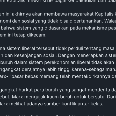
m Kapitalis mewarisi berbagai ketidakadilan dari dal
lan ini akhirnya akan membawa masyarakat Kapitalis 
onomi dan sosial yang tidak bisa dipertahankan. Wala
bahwa sistem yang didasarkan pada mekanisme pasar
tem ini tetap dikecam.
ena sistem liberal tersebut tidak perduli tentang masa
n dan kesenjangan sosial. Dengan menerapkan sist
 buruh dalam sistem perekonomian liberal tidak akan
angkat derajatnya lebih tinggi karena-sebagaimana
rx- “pasar bebas memang telah mentakdirkannya de
angkat harkat para buruh yang sangat menderita d
sebut, Marx mengajak kaum buruh untuk bersatu. Dari
Marx melihat adanya sumber konflik antar kelas.