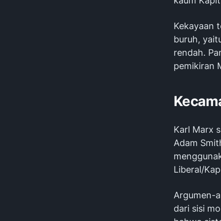
kaum Kapit
Kekayaan t
buruh, yai
rendah. Pa
pemikiran M
Kecama
Karl Marx 
Adam Smit
menggunak
Liberal/Kapi
Argumen-ar
dari sisi m