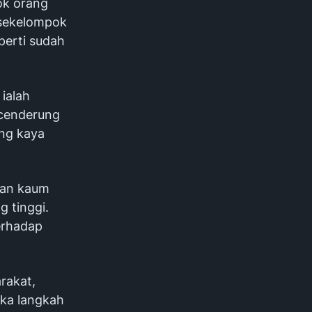
ok orang
a sekelompok
perti sudah
ialah
 cenderung
ang kaya
gan kaum
 tinggi.
erhadap
rakat,
ika langkah