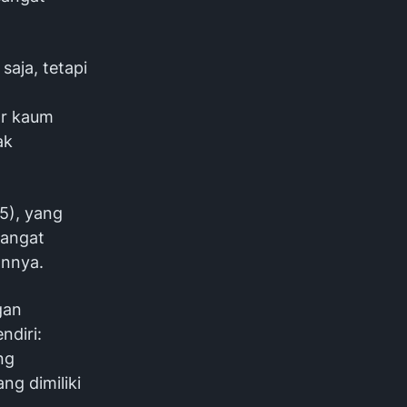
aja, tetapi
ar kaum
ak
5), yang
sangat
annya.
gan
ndiri:
ng
ng dimiliki