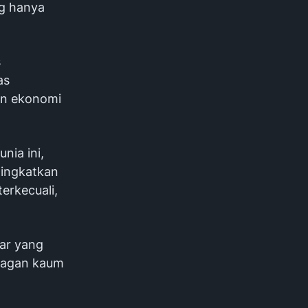
ng hanya
s
as
pan ekonomi
nia ini,
ningkatkan
erkecuali,
ar yang
nagan kaum