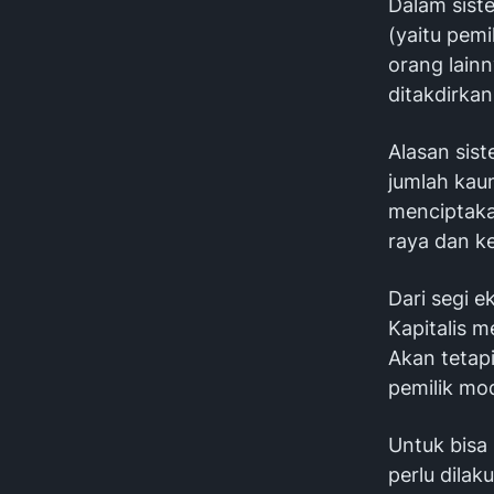
Dalam sist
(yaitu pemi
orang lainn
ditakdirkan
Alasan sis
jumlah kau
menciptakan
raya dan ke
Dari segi 
Kapitalis 
Akan tetap
pemilik mod
Untuk bisa
perlu dilak