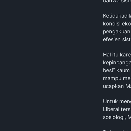
bahwa siste
Ketidakadi
kondisi ek
pengakuan 
efesien sis
Hal itu kar
kepincanga
besi” kaum
mampu meng
ucapkan Ma
Untuk meng
Liberal ter
sosiologi, 