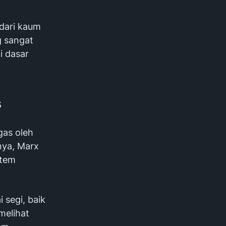
dari kaum
g sangat
i dasar
s
gas oleh
ya, Marx
stem
 segi, baik
melihat