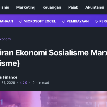
isnis
Marketing
Keuangan
Pajak
Akuntansi
SAHAAN
MICROSOFT EXCEL
PEMBIAYAAN
PER
konomi
iran Ekonomi Sosialisme Mar
isme)
s Finance
y 31, 2026
•
0
•
9
min read