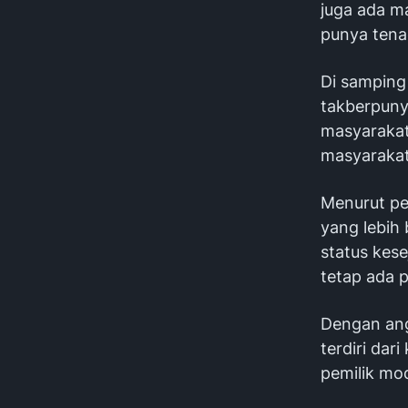
juga ada ma
punya tenag
Di samping 
takberpunya
masyarakat
masyarakat
Menurut pen
yang lebih
status kese
tetap ada p
Dengan ang
terdiri da
pemilik mo