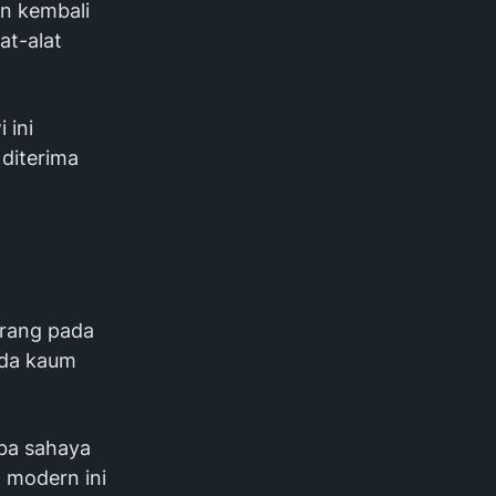
an kembali
at-alat
 ini
diterima
arang pada
ada kaum
ba sahaya
 modern ini