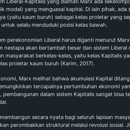
em Liberal-Kapitalis yang diamati Marx ada sekelomp
lik modal) yang menguasai kapital. Di lain pihak, ad
ya (yaitu kaum buruh) sebagai kelas proletar yang se
 untuk selalu menduduki posisi kelas bawah.
tem perekonomian Liberal harus diganti menurut Marx 
m nestapa akan bertambah besar dan sistem Liberal
 masyarakat berkelas-kelas, yaitu kelas Kapitalis y
las proletar kaum buruh (Karim, 2017).
ekonomi, Marx melihat bahwa akumulasi Kapital ditan
memungkinkan tercapainya pertumbuhan ekonomi yang
i, pembangunan dalam sistem Kapitalis sangat bisa t
al.
 membangun secara nyata bagi seluruh lapisan masya
ukan perombakkan struktural melalui revolusi sosial. J