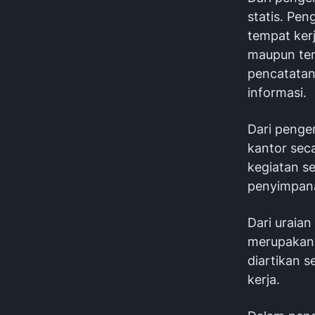
statis. Pen
tempat kerj
maupun te
pencatatan
informasi.
Dari penger
kantor sec
kegiatan s
penyimpana
Dari uraian
merupakan 
diartikan s
kerja.