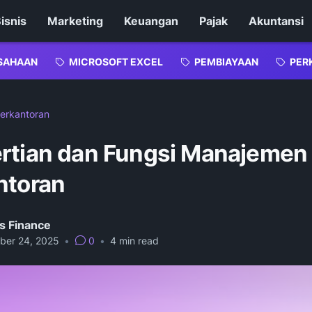
isnis
Marketing
Keuangan
Pajak
Akuntansi
SAHAAN
MICROSOFT EXCEL
PEMBIAYAAN
PER
erkantoran
rtian dan Fungsi Manajemen
ntoran
s Finance
ber 24, 2025
•
0
•
4
min read