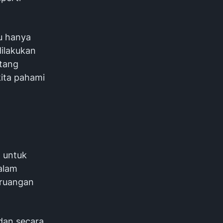
u hanya
dilakukan
ntang
kita pahami
t untuk
alam
 ruangan
 dan secara