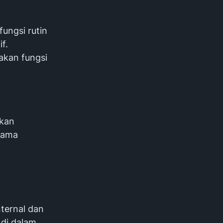
ungsi rutin
f.
kan fungsi
akan
utama
nternal dan
 di dalam