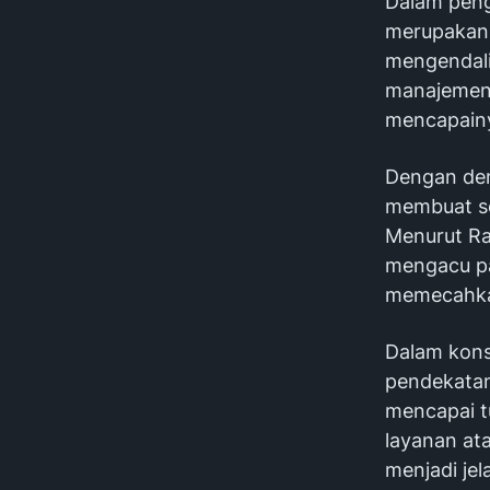
Dalam peng
merupakan 
mengendali
manajemen 
mencapain
Dengan dem
membuat se
Menurut Rao
mengacu pa
memecahka
Dalam kons
pendekatan
mencapai t
layanan at
menjadi jel