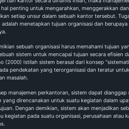
ertian kantor secara dinamis inilah, maka manajeme
hal penting untuk mengarahkan, menggerakkan dan
kan setiap unsur dalam sebuah kantor tersebut. Tug
adalah menetapkan tujuan organisasi dan berupaya
ya.
ikian sebuah organisasi harus memahami tujuan yan
buah sistem untuk mencapai tujuan secara efisien da
 (2000) Istilah sistem berasal dari konsep “sistemat
da pendekatan yang terorganisasi dan teratur untu
n masalah.
ep manajemen perkantoran, sistem dapat dianggap 
 yang direncanakan untuk suatu kegiatan dalam upa
ujuan. Dengan demikian, sistem akan menjadikan se
au kegiatan pada suatu organisasi, perusahaan atau k
as.