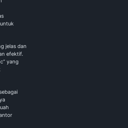
n
as
 untuk
g jelas dan
n efektif.
ic” yang
k
sebagai
ya
buah
antor