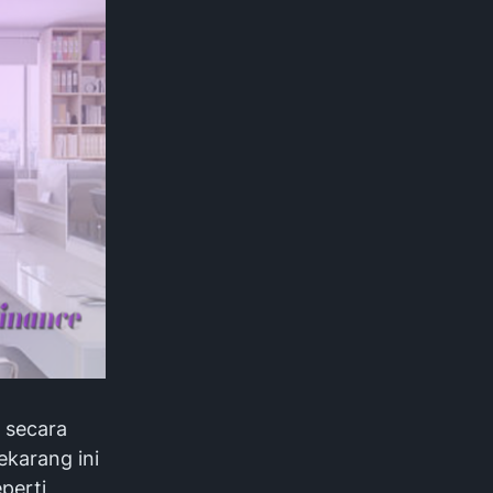
 secara
karang ini
perti