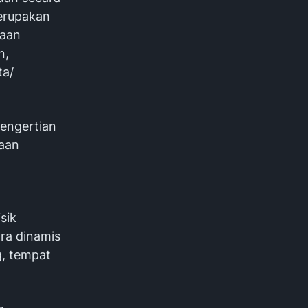
merupakan
haan
n,
ta/
Pengertian
raan
sik
ra dinamis
g, tempat