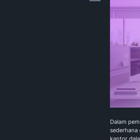
Dalam pema
sederhana 
kantor dala