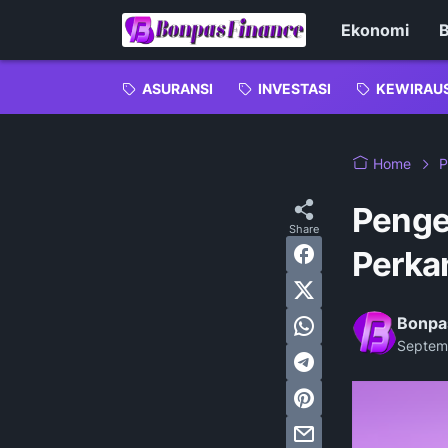
Ekonomi
B
ASURANSI
INVESTASI
KEWIRAU
Home
P
Penge
Perka
Bonpa
Septem