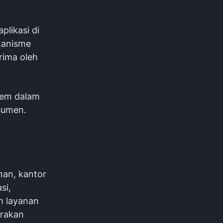
likasi di
ekanisme
rima oleh
tem dalam
nsumen.
nan, kantor
si,
am layanan
arakan