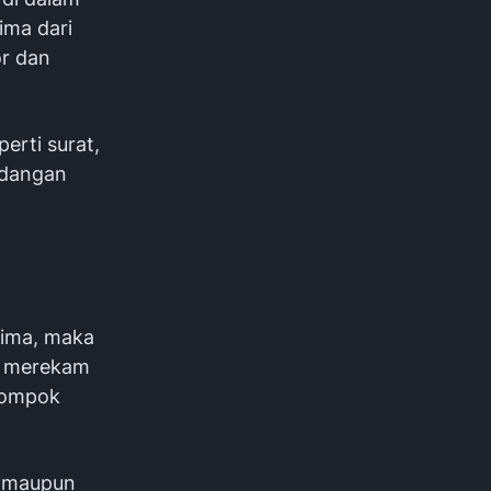
ima dari
or dan
erti surat,
undangan
rima, maka
a merekam
elompok
l maupun