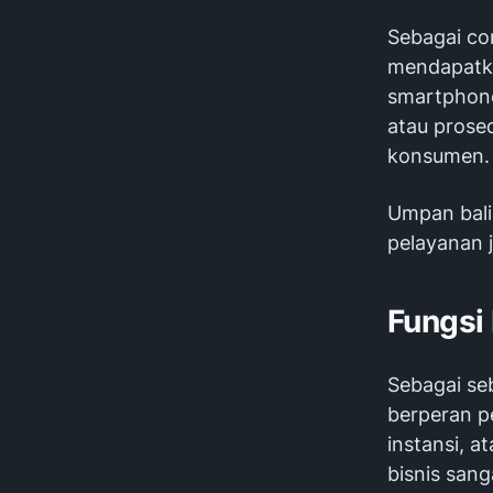
Sebagai con
mendapatka
smartphone 
atau prose
konsumen
Umpan bali
pelayanan j
Fungsi
Sebagai se
berperan p
instansi, a
bisnis san