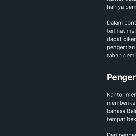
halnya pemb
Dalam cont
terlihat me
dapat dike
pengertian
tahap demi
Penger
Kantor menu
memberikan
bahasa Bel
tempat beke
Dari penger